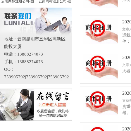
云南商标注册公司-图
云南商标注册公司-注
20
文章
运载
地址：云南昆明市五华区高新区
件；
能投大厦
电话：13888274073
20
手机：13888274073
文章
QQ：
火器
753905792|753905792|753905792
20
文章
贵重
器。.
20