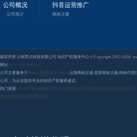
公司概况
抖音运营推广
公司简介
商标注册
版权所有 云南零点科技有限公司 知识产权服务中心 © Copyright 2015-2020. www.qjjsksw
网址：
www.qjjsksw.com
公司主要服务于
商标注册
,
商标转让交易
,云南商标注册,昆明商标注册,商标代
公开，为企业提供专业的知识产权服务建议。
热门搜索：
商标注册
,
商标转让交易
,
云南商标注册
昆明商标注册
商标注册公司
网站地图
网站地图
网站地图