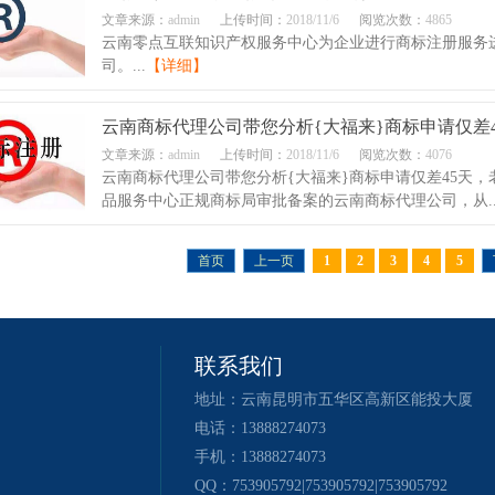
文章来源：
admin
上传时间：
2018/11/6
阅览次数：
4865
云南零点互联知识产权服务中心为企业进行商标注册服务
司。...
【详细】
云南商标代理公司带您分析{大福来}商标申请仅差45
文章来源：
admin
上传时间：
2018/11/6
阅览次数：
4076
云南商标代理公司带您分析{大福来}商标申请仅差45天，
品服务中心正规商标局审批备案的云南商标代理公司，从..
首页
上一页
1
2
3
4
5
联系我们
地址：云南昆明市五华区高新区能投大厦
电话：13888274073
手机：13888274073
QQ：753905792|753905792|753905792