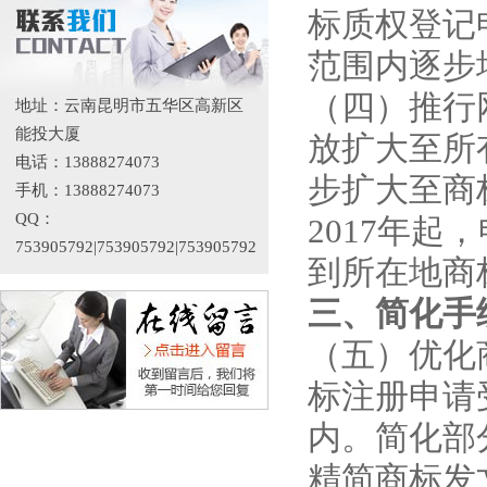
标质权登记
范围内逐步
（四）推行
地址：云南昆明市五华区高新区
能投大厦
放扩大至所
电话：13888274073
步扩大至商
手机：13888274073
QQ：
2017年
753905792|753905792|753905792
到所在地商
三、简化手
（五）优化
标注册申请
内。简化部
精简商标发