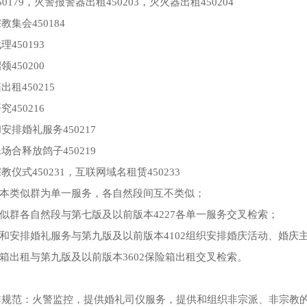
50179，火警报警器出租450203，灭火器出租450204
教集会450184
理450193
领450200
出租450215
究450216
安排婚礼服务450217
场合释放鸽子450219
教仪式450231，互联网域名租赁450233
.本类似群为单一服务，各自然段间互不类似；
类似群各自然段与第七版及以前版本4227各单一服务交叉检索；
划和安排婚礼服务与第九版及以前版本4102组织安排婚庆活动、婚庆
险箱出租与第九版及以前版本3602保险箱出租交叉检索。
非规范：火警监控，提供婚礼司仪服务，提供和组织非宗派、非宗教