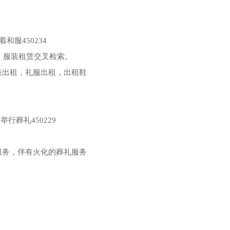
和服450234
，服装租赁交叉检索。
表出租，礼服出租，出租鞋
举行葬礼450229
服务，伴有火化的葬礼服务