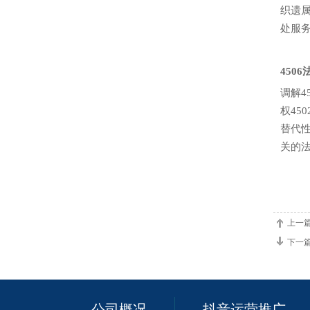
织遗
处服
450
调解4
权45
替代性
关的法
上一
下一
公司概况
抖音运营推广