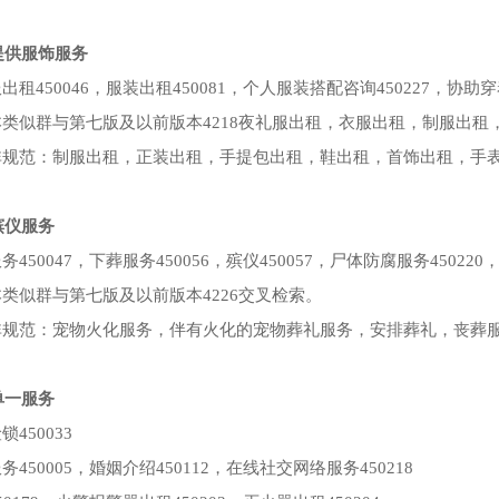
3提供服饰服务
出租450046，服装出租450081，个人服装搭配咨询450227，协助穿着
本类似群与第七版及以前版本4218夜礼服出租，衣服出租，制服出租
非规范：制服出租，正装出租，手提包出租，鞋出租，首饰出租，手
4殡仪服务
务450047，下葬服务450056，殡仪450057，尸体防腐服务450220，
类似群与第七版及以前版本4226交叉检索。
非规范：宠物火化服务，伴有火化的宠物葬礼服务，安排葬礼，丧葬
5单一服务
锁450033
务450005，婚姻介绍450112，在线社交网络服务450218