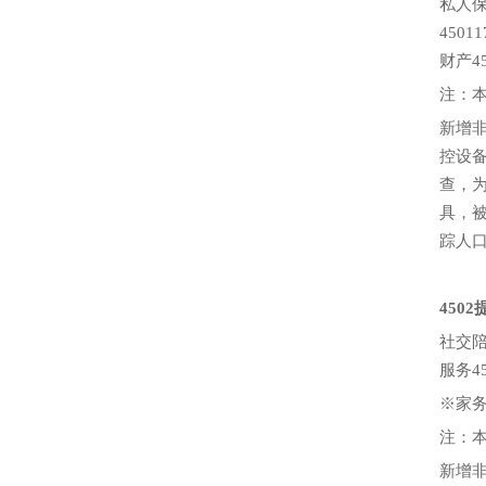
私人保
450
财产4
注：本
新增
控设
查，
具，
踪人
450
社交陪
服务45
※家务
注：本
新增