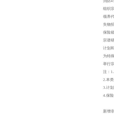
消防4
组织宗
领养代
失物招
保险箱
宗谱研
计划和
为特殊
举行宗
注：1
2.本
3.计
4.保
新增