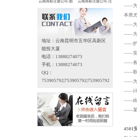
云南商标注册公司-图
云南商标注册公司-注
——
本类
——
——
地址：云南昆明市五华区高新区
——
能投大厦
——
电话：13888274073
——
手机：13888274073
——
QQ：
753905792|753905792|753905792
——
——
——
——
450