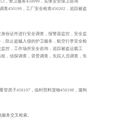
0053，警卫服务450099，实体安全保卫咨询
调查450199，工厂安全检查450202，追踪被盗
发身份证件进行安全调查，报警器监控，安全监
务，防止盗贼入侵的护卫服务，航空行李安全检
统监控，工作场所安全咨询，追踪被盗运载工
出租，侦探调查，背景调查，失踪人员调查，失
看管房子450197，临时照料宠物450198，遛狗
他服务交叉检索。