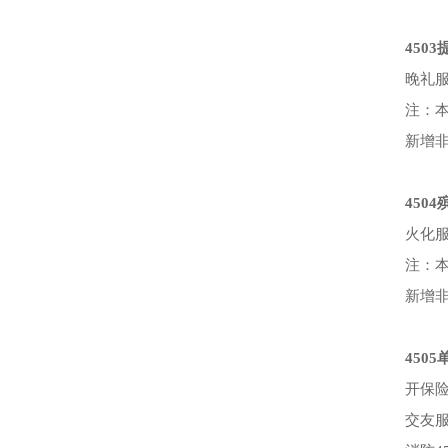
450
晚礼服
注：
新增
450
火化服
注：本
新增
450
开保险
交友服