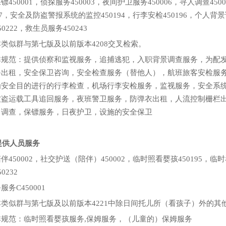
镖450001，侦探服务450003，夜间护卫服务450006，寻人调查45
117，安全及防盗警报系统的监控450194，行李安检450196，个人背景
50222，救生员服务450243
类似群与第七版及以前版本4208交叉检索。
非规范：提供侦察和监视服务，追捕逃犯，入职背景调查服务，为配
备出租，安全保卫咨询，安全检查服务（替他人），航班旅客安检服
为安全目的进行的行李检查，机场行李安检服务，监视服务，安全系
被盗运载工具追回服务，夜班警卫服务，防弹衣出租，人流控制栅栏
口调查，保镖服务，日夜护卫，设施的安全保卫
2提供人员服务
伴450002，社交护送（陪伴）450002，临时照看婴孩450195，临时
0232
服务C450001
类似群与第七版及以前版本4221中除日间托儿所（看孩子）外的其
非规范：临时照看婴孩服务,保姆服务，（儿童的）保姆服务