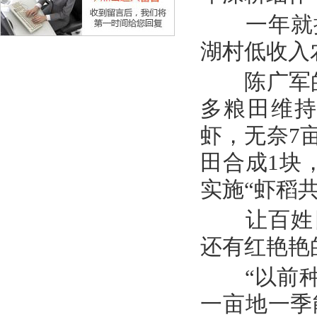
一年就摘
湖村低收入
陈广军的
多粮田维持
虾，无奈7
田合成1块
实施“虾稻
让百姓日
还有红艳艳
“以前种
一亩地一季