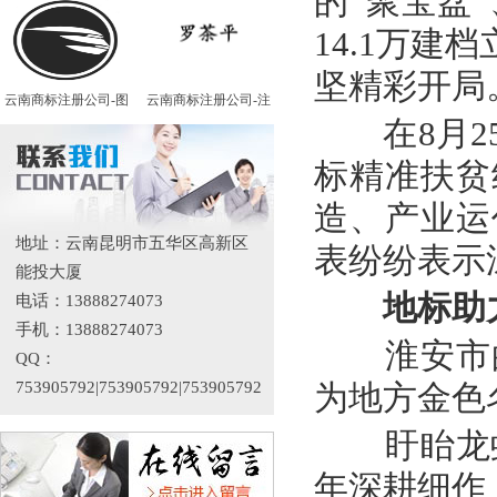
的“聚宝盆”
14.1万建
坚精彩开局
云南商标注册公司-图
云南商标注册公司-注
在8月25
标精准扶贫
造、产业运
地址：云南昆明市五华区高新区
表纷纷表示
能投大厦
地标助
电话：13888274073
手机：13888274073
淮安市的
QQ：
753905792|753905792|753905792
为地方金色
盱眙龙虾
年深耕细作