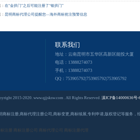
篇：
在“金拱门”之后可能注册了“银拱门”
篇：
昆明商标代理公司提醒您—海外商标抢注预警信息
联系我们
地址：云南昆明市五华区高新区能投大厦
电话：13888274073
手机：13888274073
QQ：753905792|753905792|753905792
020. www.qjjsksw.com . All Rights Reserved.
滇ICP备14000636号-
昆明商标注册,商标代理注册公司,商标变更,商标续展,专利申请,版权登记等服
商标注册
商标注册公司
商标代理公司
商标注册代理