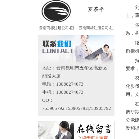
刘俊
上，
深入
云南商标注册公司-图
云南商标注册公司-注
系，
继续
衔接
持续
地址：云南昆明市五华区高新区
要求
能投大厦
努力
电话：13888274073
化步
手机：13888274073
用。
QQ：
在参
753905792|753905792|753905792
调研
公党
发和