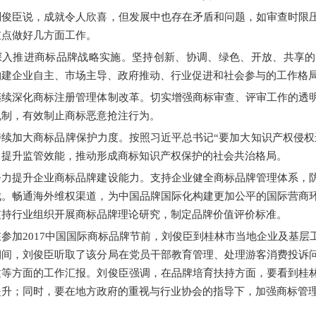
臣说，成就令人欣喜，但发展中也存在矛盾和问题，如审查时限压
重点做好几方面工作。
推进商标品牌战略实施。坚持创新、协调、绿色、开放、共享的
构建企业自主、市场主导、政府推动、行业促进和社会参与的工作格
深化商标注册管理体制改革。切实增强商标审查、评审工作的透明
机制，有效制止商标恶意抢注行为。
加大商标品牌保护力度。按照习近平总书记“要加大知识产权侵权违
，提升监管效能，推动形成商标知识产权保护的社会共治格局。
提升企业商标品牌建设能力。支持企业健全商标品牌管理体系，防
伐。畅通海外维权渠道，为中国品牌国际化构建更加公平的国际营商
支持行业组织开展商标品牌理论研究，制定品牌价值评价标准。
加2017中国国际商标品牌节前，刘俊臣到桂林市当地企业及基层
期间，刘俊臣听取了该分局在党员干部教育管理、处理游客消费投诉
建等方面的工作汇报。刘俊臣强调，在品牌培育扶持方面，要看到桂
提升；同时，要在地方政府的重视与行业协会的指导下，加强商标管