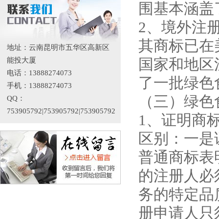
围基本涵盖
2、境外注
其商标已在
地址：云南昆明市五华区高新区
国家和地区
能投大厦
电话：13888274073
了一批绿色
手机：13888274073
（三）绿色
QQ：
753905792|753905792|753905792
1、证明商
区别：一是
普通商标表
的注册人必
务的特定品
册申请人只