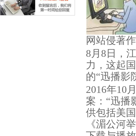
网站侵著作
8月8日，
力，这起国
的“迅播影
2016年
案：“迅播
供包括美国
《湄公河举
下载与播放