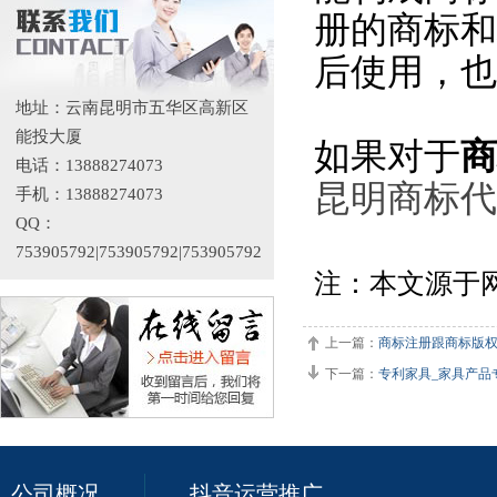
册的商标和
后使用，也
地址：云南昆明市五华区高新区
能投大厦
如果对于
商
电话：13888274073
昆明商标代
手机：13888274073
QQ：
753905792|753905792|753905792
注：本文源于
上一篇：
商标注册跟商标版
下一篇：
专利家具_家具产品
公司概况
抖音运营推广