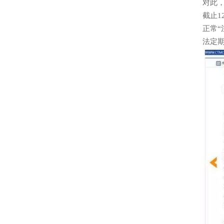
对此
截止1
正常
法定