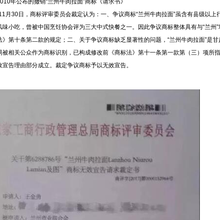
010年公布的撤销“兰州牛肉拉面”商标《请求书》
7年11月30日，商标评审委员会裁定认为：一、争议商标“兰州牛肉拉面”虽含有县级以上
风味小吃，曾被中国烹饪协会评为三大中式快餐之一。因此争议商标整体具有与“兰州
法》第十条第二款的规定；二、关于争议商标缺乏显著性的问题，“兰州牛肉拉面”是
易被相关公众作为商标识别，已构成修改前《商标法》第十一条第一款第（三）项所
效宣告理由部分成立。裁定争议商标予以无效宣告。