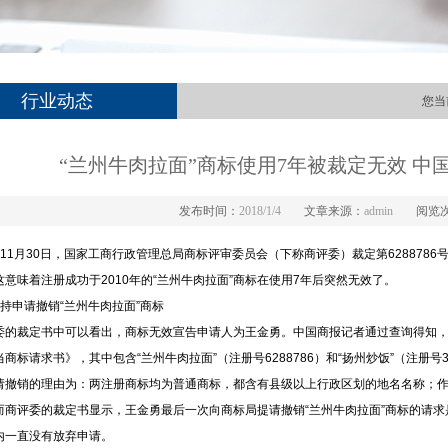
行业动态
您当
“兰州牛肉拉面”商标使用7年被裁定无效 
发布时间：
2018/1/4
文章来源：
admin
阅览
年11月30日，国家工商行政管理总局商标评审委员会（下称商评委）裁定第6288786号“兰州牛
这意味着注册成功于2010年的“兰州牛肉拉面”商标在使用7年后突然无效了。
坚持申请撤销“兰州牛肉拉面”商标
委的裁定书中可以看出，商标无效宣告申请人为王金勇。中国商报记者通过查询得知，早
商标请求书》，其中包含“兰州牛肉拉面”（注册号6288786）和“扬州炒饭”（注册号
请撤销的理由为：两注册商标均为普通商标，都含有县级以上行政区划的地名名称；
而商评委的裁定书显示，王金勇最后一次向商标局提请撤销“兰州牛肉拉面”商标的请求是在
内一直没有放弃申请。