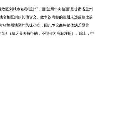
行政区划城市名称“兰州”，但“兰州牛肉拉面”是甘肃省兰州
”地名相区别的其他含义。故争议商标的注册未违反修改前
甘肃省兰州地区的风味小吃，因此争议商标整体缺乏显著
指情形（缺乏显著特征的，不得作为商标注册）。综上，申