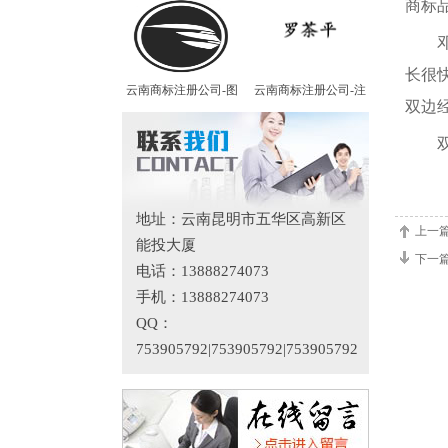
商标
邓鸿
长很
云南商标注册公司-图
云南商标注册公司-注
双边
双方
地址：云南昆明市五华区高新区
上一
能投大厦
下一
电话：13888274073
手机：13888274073
QQ：
753905792|753905792|753905792