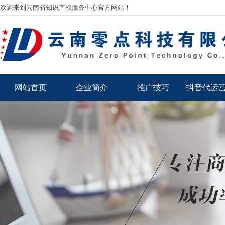
欢迎来到云南省知识产权服务中心官方网站！
网站首页
企业简介
推广技巧
抖音代运