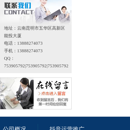
地址：云南昆明市五华区高新区
能投大厦
电话：13888274073
手机：13888274073
QQ：
753905792|753905792|753905792
公司概况
抖音运营推广