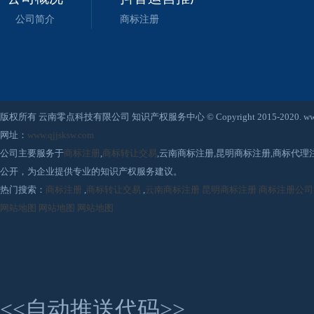
公司简介
商标注册
版权所有 云南零点科技有限公司 知识产权服务中心 © Copyright 2015-2020. www.qjjsksw
网址：
www.qjjsksw.com
公司主要服务于
商标注册
,
商标转让交易
,云南商标注册,昆明商标注册,商标代
公开，为企业提供专业的知识产权服务建议。
热门搜索：
商标注册
,
商标转让交易
,
云南商标注册
昆明商标注册
商标注册公司
网站地图
网站地图
网站地图
<<自动推送代码>>