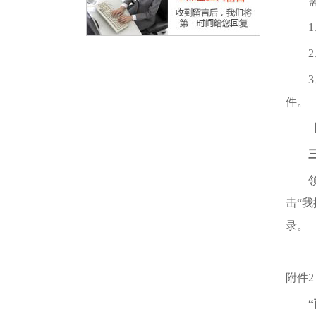
需提
1、
2、
3、
件。
【注
领取
击“
录。
附件2