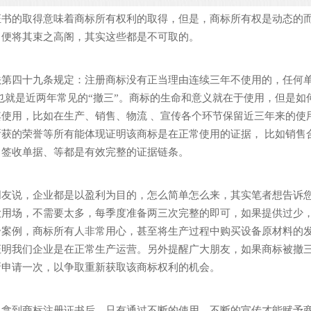
证书的取得意味着商标所有权利的取得，但是，商标所有权是动态的
了便将其束之高阁，其实这些都是不可取的。
法第四十九条规定：注册商标没有正当理由连续三年不使用的，任何
--也就是近两年常见的“撤三”。商标的生命和意义就在于使用，但是
其使用，比如在生产、销售、物流 、宣传各个环节保留近三年来的使
所获的荣誉等所有能体现证明该商标是在正常使用的证据， 比如销售
、签收单据、等都是有效完整的证据链条。
朋友说，企业都是以盈利为目的，怎么简单怎么来，其实笔者想告诉
大用场，不需要太多，每季度准备两三次完整的即可，如果提供过少，
个案例，商标所有人非常用心，甚至将生产过程中购买设备原材料的
证明我们企业是在正常生产运营。另外提醒广大朋友，如果商标被撤
新申请一次，以争取重新获取该商标权利的机会。
拿到商标注册证书后，只有通过不断的使用，不断的宣传才能赋予商标