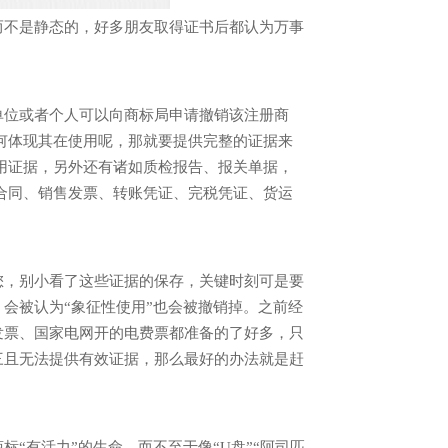
而不是静态的，好多朋友取得证书后都认为万事
单位或者个人可以向商标局申请撤销该注册商
如何体现其在使用呢，那就要提供完整的证据来
用证据，另外还有诸如质检报告、报关单据，
合同、销售发票、转账凭证、完税凭证、货运
您，别小看了这些证据的保存，关键时刻可是要
会被认为“象征性使用”也会被撤销掉。之前经
发票、国家电网开的电费票都准备的了好多，只
三且无法提供有效证据，那么最好的办法就是赶
“有活力”的生命，而不至于像“U盘”“阿司匹