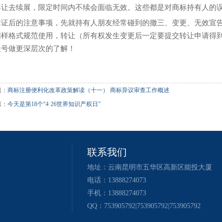
年让去续展，限定时间内不续会面临无效。这些都是对商标持有人的
拿证后的注意事项，先就持有人朋友经常碰到的撤三、变更、无效宣
图样格式规范使用，转让（所有权发生变更后一定要提交转让申请得
众号做更深层次的了解！
篇：
商标注册便利化改革政策解读（十一） 商标异议审查工作概述
篇：
今天是第18个“4·26世界知识产权日”
联系我们
地址：云南昆明市五华区高新区能投大厦
电话：13888274073
手机：13888274073
QQ：753905792|753905792|753905792