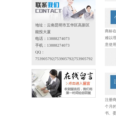
地址：云南昆明市五华区高新区
商标
能投大厦
难以
电话：13888274073
意使
手机：13888274073
QQ：
753905792|753905792|753905792
注册
个月
书、