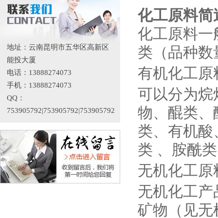
化工原料简
化工原料一
地址：云南昆明市五华区高新区
类（品种数
能投大厦
有机化工原
电话：13888274073
手机：13888274073
可以分为烷
QQ：
物、醌类、
753905792|753905792|753905792
类、有机酸
类 、胺酰
无机化工原
无机化工产
矿物（见无