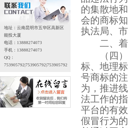
的集散地和
会的商标知
地址：云南昆明市五华区高新区
执法局、市
能投大厦
二、着力
电话：13888274073
手机：13888274073
（四）加
QQ：
标、地理标
753905792|753905792|753905792
号商标的注
为，推进线
法工作的指
平台的有效
假冒行为的