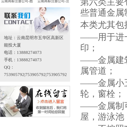
第六类主要
云南商标注册公司-图
云南商标注册公司-注
些普通金属
本类尤其包
——用于进
地址：云南昆明市五华区高新区
能投大厦
印；
电话：13888274073
——金属建
手机：13888274073
QQ：
属管道；
753905792|753905792|753905792
——金属小
轮，窗栓；
——金属制
屋，游泳池