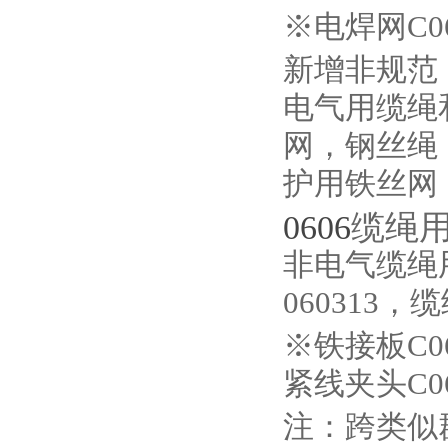
※电焊网C06
新增非规范
电气用缆绳
网，钢丝绳
护用铁丝网
0606
缆绳
非电气缆绳
060313，
※铁接板C0
紧线夹头C06
注：跨类似