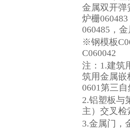
金属双开弹簧
炉栅0604
060485，
※钢模板C0
C060042
注：1.建
筑用金属嵌
0601第三
2.铝塑板与
主）交叉检
3.金属门