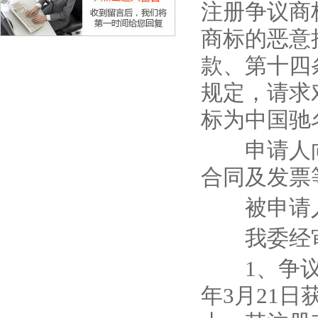
注册争议商
商标的恶意
款、第十四
规定，请求
标为中国驰
申请人向
合同及发票
被申请人
我委经审
1
、争
年
3
月
21
日