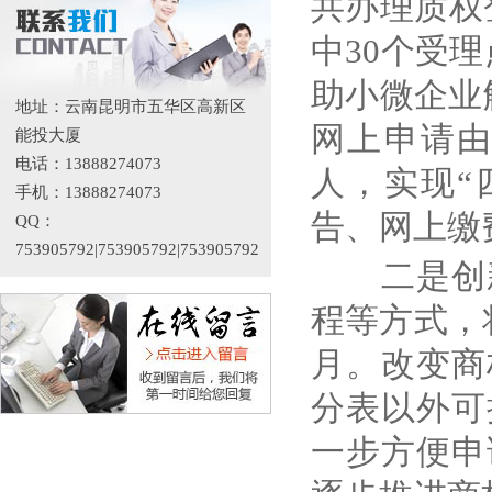
共办理质权
中
30
个受理
助小微企业
地址：云南昆明市五华区高新区
网上申请
能投大厦
电话：13888274073
人，实现
“
手机：13888274073
告、网上缴
QQ：
753905792|753905792|753905792
二是创
程等方式，
月。改变商
分表以外可
一步方便申