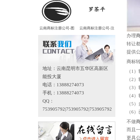
云南商标注册公司-图
云南商标注册公司-注
办理
转让
提供
商标
地址：云南昆明市五华区高新区
（1
能投大厦
（2
电话：13888274073
（3
手机：13888274073
（4
QQ：
（5
753905792|753905792|753905792
（6
不做
而且
更具