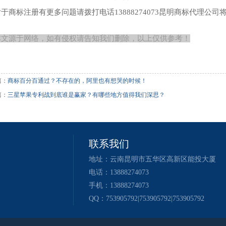
于商标注册有更多问题请拨打电话13888274073昆明商标代理公
本文源于网络，如有侵权请告知我们删除，以上仅供参考！
篇：
商标百分百通过？不存在的，阿里也有想哭的时候！
篇：
三星苹果专利战到底谁是赢家？有哪些地方值得我们深思？
联系我们
地址：云南昆明市五华区高新区能投大厦
电话：13888274073
手机：13888274073
QQ：753905792|753905792|753905792