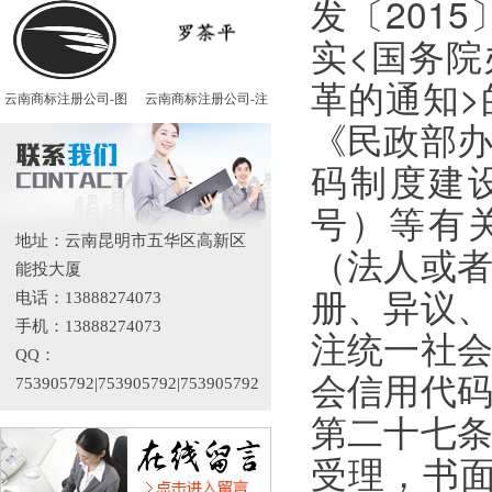
发〔201
实<国务院
革的通知>
云南商标注册公司-图
云南商标注册公司-注
《民政部
码制度建
号）等有关
地址：云南昆明市五华区高新区
（法人或
能投大厦
册、异议
电话：13888274073
手机：13888274073
注统一社
QQ：
会信用代
753905792|753905792|753905792
第二十七
受理，书面