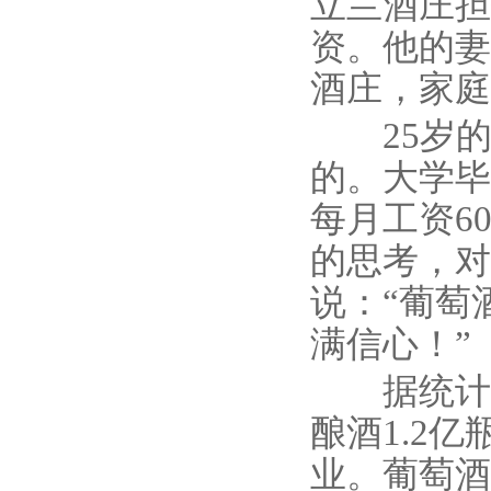
立兰酒庄担
资。他的妻
酒庄，家庭
25岁的
的。大学毕
每月工资6
的思考，对
说：“葡萄
满信心！”
据统计，
酿酒1.2亿
业。葡萄酒