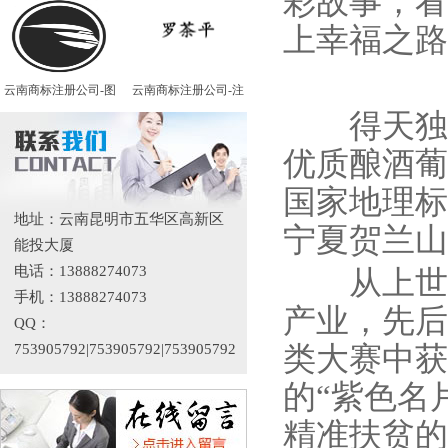
彩故事，看
上幸福之路
云南商标注册公司-图
云南商标注册公司-注
得天独厚
优质酿酒葡
国家地理标
地址：云南昆明市五华区高新区
宁夏贺兰山
能投大厦
电话：13888274073
从上世纪
手机：13888274073
产业，先后
QQ：
类大赛中获
753905792|753905792|753905792
的“紫色名
精准扶贫的