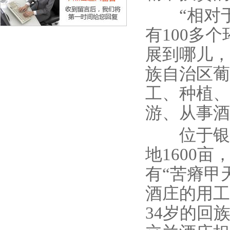
“相对于
有100多
展到哪儿，
族自治区葡
工、种植、
游、从事酒
位于银川
地1600
有“苦瘠甲
酒庄的用工
34岁的回