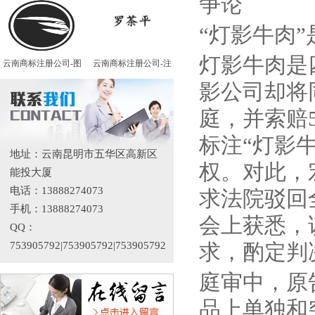
争论
“灯影牛肉
灯影牛肉是
云南商标注册公司-图
云南商标注册公司-注
影公司却将
庭，并索赔
标注“灯影
地址：云南昆明市五华区高新区
权。对此，
能投大厦
电话：13888274073
求法院驳回
手机：13888274073
会上获悉，
QQ：
753905792|753905792|753905792
求，酌定判
庭审中，原
品上单独和