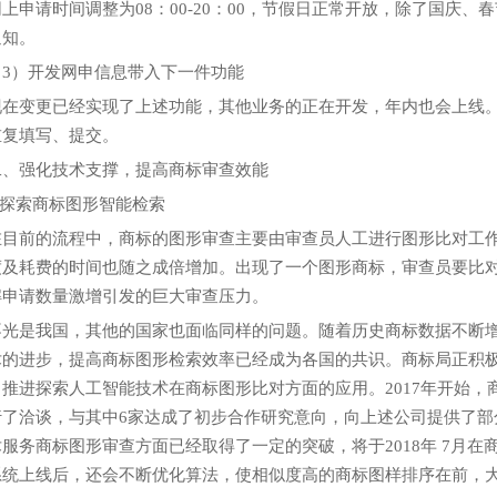
申请时间调整为08：00-20：00，节假日正常开放，除了国庆、
通知。
）开发网申信息带入下一件功能
变更已经实现了上述功能，其他业务的正在开发，年内也会上线。
重复填写、提交。
强化技术支撑，提高商标审查效能
探索商标图形智能检索
前的流程中，商标的图形审查主要由审查员人工进行图形比对工作
度及耗费的时间也随之成倍增加。出现了一个图形商标，审查员要比
解申请数量激增引发的巨大审查压力。
是我国，其他的国家也面临同样的问题。随着历史商标数据不断增
术的进步，提高商标图形检索效率已经成为各国的共识。商标局正积
，推进探索人工智能技术在商标图形比对方面的应用。2017年开始
行了洽谈，与其中6家达成了初步合作研究意向，向上述公司提供了部
服务商标图形审查方面已经取得了一定的突破，将于2018年 7月
系统上线后，还会不断优化算法，使相似度高的商标图样排序在前，