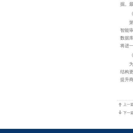
掘。
（二
第一
智能
数据
将进
（三
为推
结构
提升
上一
下一