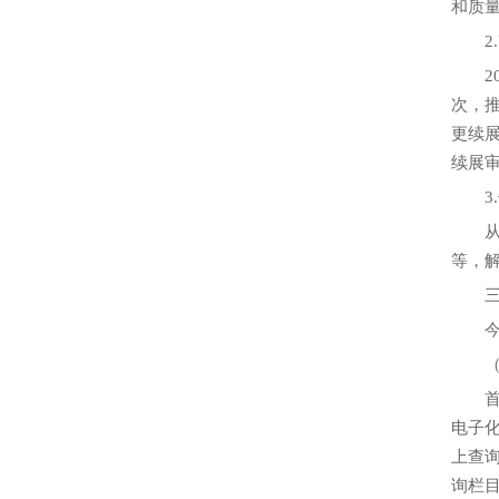
和质
2.
20
次，
更续
续展
3.
从2
等，
三、
今后
（一
首先
电子
上查
询栏