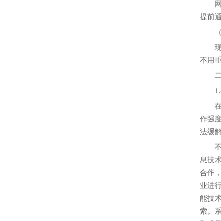
网上
提前
（3
现在
不用
二、
1.
在目
作强
法缓
不光
息技
合作
业进
能技术
索。