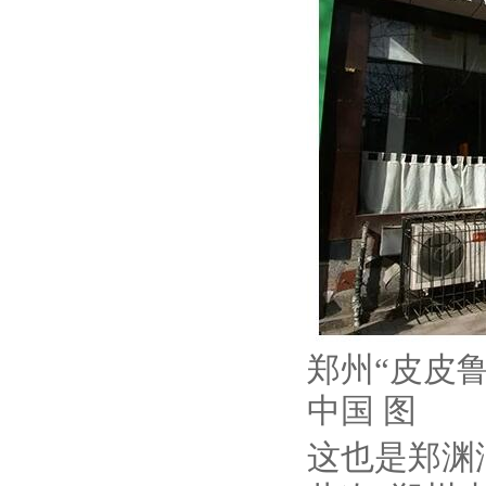
郑州“皮皮
中国 图
这也是郑渊