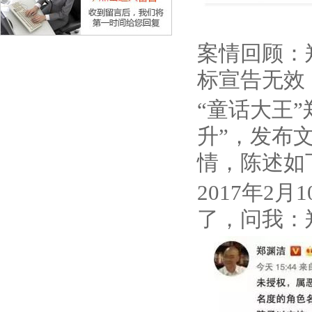
案情回顾：
标宣告无效
“童话大王
升”，发布
情，陈述如下:
2017年2
了，问我：