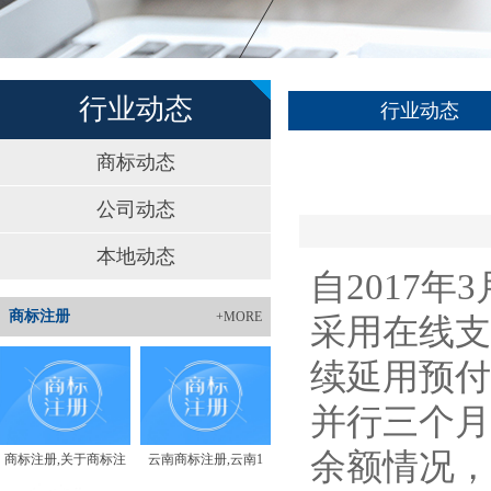
行业动态
行业动态
商标动态
公司动态
本地动态
自
2017
年
3
商标注册
+MORE
采用在线支
续延用预付
并行三个月
余额情况，
商标注册,关于商标注
云南商标注册,云南1