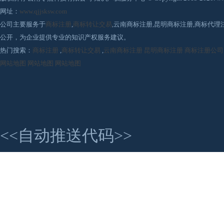
网址：
www.qjjsksw.com
公司主要服务于
商标注册
,
商标转让交易
,云南商标注册,昆明商标注册,商标代
公开，为企业提供专业的知识产权服务建议。
热门搜索：
商标注册
,
商标转让交易
,
云南商标注册
昆明商标注册
商标注册公司
网站地图
网站地图
网站地图
<<自动推送代码>>